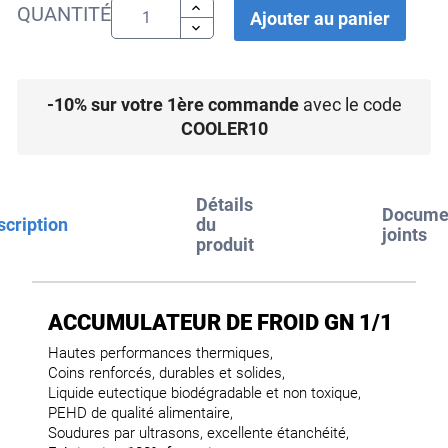
QUANTITÉ
Ajouter au panier
-10% sur votre 1ère commande
avec le code
COOLER10
Détails
Docume
cription
du
joints
produit
ACCUMULATEUR DE FROID GN 1/1
Hautes performances thermiques,
Coins renforcés, durables et solides,
Liquide eutectique biodégradable et non toxique,
PEHD de qualité alimentaire,
Soudures par ultrasons, excellente étanchéité,