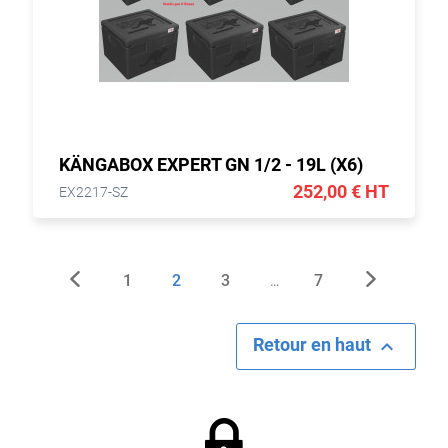
KÄNGABOX EXPERT GN 1/2 - 19L (X6)
252,00 € HT
EX2217-SZ
1
2
3
7
…
Retour en haut
