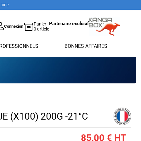
taine
Partenaire exclusif
Panier
Connexion
0 article
ROFESSIONNELS
BONNES AFFAIRES
E (X100) 200G -21°C
85,00 €
HT