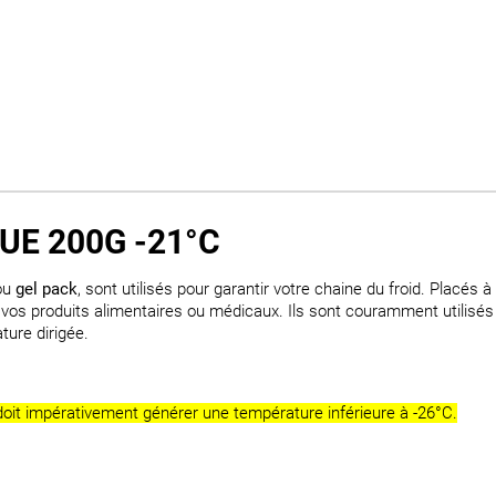
UE 200G -21°C
ou
gel pack
, sont utilisés pour garantir votre chaine du froid. Placés 
e vos produits alimentaires ou médicaux. Ils sont couramment utilis
ture dirigée.
doit impérativement générer une température inférieure à -26°C.