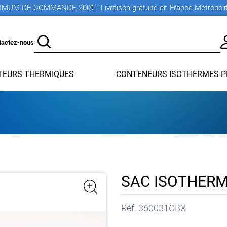
MUM DE COMMANDE 200€ - Livraison gratuite en France Métropoli
tactez-nous
EURS THERMIQUES
CONTENEURS ISOTHERMES P
SAC ISOTHERM
Réf.
360031CBX