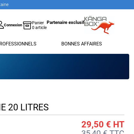
taine
Partenaire exclusif
Panier
Connexion
0 article
ROFESSIONNELS
BONNES AFFAIRES
E 20 LITRES
29,50 €
HT
35,40 € TTC