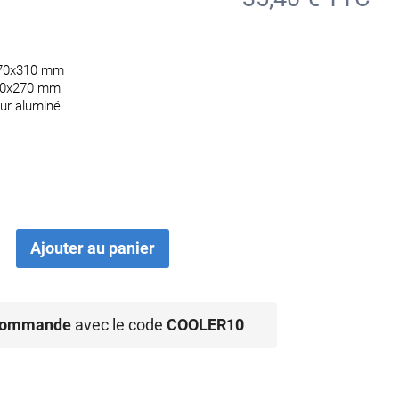
270x310 mm
230x270 mm
eur aluminé
Ajouter au panier
 commande
avec le code
COOLER10